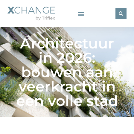
Architectuur
in 2026:
bouwen aan
veerkracht in
een volle stad