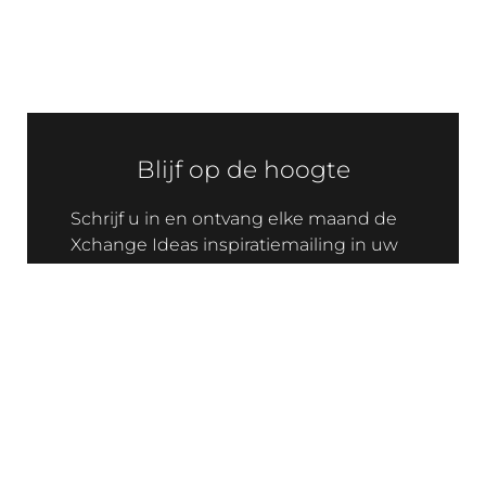
Blijf op de hoogte
Schrijf u in en ontvang elke maand de
Xchange Ideas inspiratiemailing in uw
mailbox! Deze zit boordevol met
projecten, inspiratie, casestudy’s en
toepassingen om u zo inspiratie te
bieden.
Verzenden