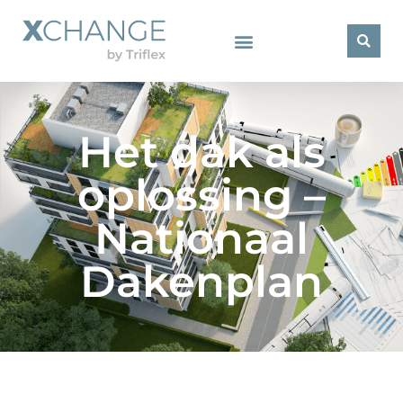
Het dak als
oplossing –
Nationaal
Dakenplan