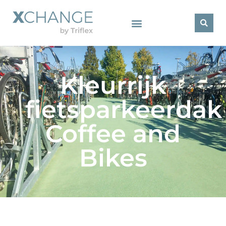
Kleurrijk
fietsparkeerdak
Coffee and
Bikes