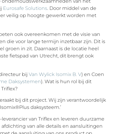
de onderhoudswerkzaamheden van het
ij
Eurosafe Solutions
. Door middel van de
er veilig op hoogte gewerkt worden met
, moeten ook overeenkomen met de visie van
die voor lange termijn inzetbaar zijn. Dit is
 groen in zit. Daarnaast is de locatie heel
kste fietspad van Utrecht, dit brengt ook
directeur bij
Van Wylick Isomix B. V
) en Coen
ame Daksystemen
). Wat is hun rol bij dit
Triflex?
aakt bij dit project. Wij zijn verantwoordelijk
 Isomix®Plus daksysteem.’
ga-leverancier van Triflex en leveren duurzame
afdichting van alle details en aansluitingen
met de aansluiting van ons product op