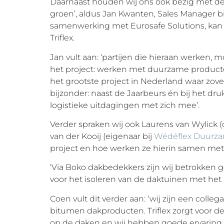
Daarnaast houden wij ons ook bezig met 
groen’, aldus Jan Kwanten, Sales Manager b
samenwerking met Eurosafe Solutions, kan 
Triflex.
Jan vult aan: ‘partijen die hieraan werken
het project: werken met duurzame producten 
het grootste project in Nederland waar zoveel
bijzonder: naast de Jaarbeurs én bij het dru
logistieke uitdagingen met zich mee’.
Verder spraken wij ook Laurens van Wylick (
van der Kooij (eigenaar bij
Wédéflex Duurz
project en hoe werken ze hierin samen met 
‘Via Boko dakbedekkers zijn wij betrokken ger
voor het isoleren van de daktuinen met het
Coen vult dit verder aan: ‘wij zijn een colle
bitumen dakproducten. Triflex zorgt voor de 
op de daken en wij hebben goede ervaring 