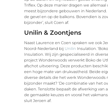
Triflex. Op deze manier dragen we allemaal on
meest bijzondere gebouwen in Nederland. 
de gevel en op de balkons. Bovendien is zow
bijzonder’, sluit Coen af.
Unilin & Zoontjens
Naast Laurence en Coen spraken we ook Je
Noord-Nederland bij
Unilin
Insulation. ‘Boko
Insulation. Wij zijn gespecialiseerd in diver
project Wonderwoods verwerkt Boko de Uthe
afschot uitvoering. Deze producten beschi
een hoge mate van drukvastheid. Beide ei
diverse details die het werk Wonderwoods rij
bijzonder maakt? ‘De combinatie van het ov
daken. Tenslotte bepaalt de afwerking van al
de gemaakte keuzes en vooral het vakmansch
sluit Jeroen af.