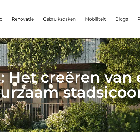
d
Renovatie
Gebruiksdaken
Mobiliteit
Blogs
Het creëren van 
urzaam stadsicoo