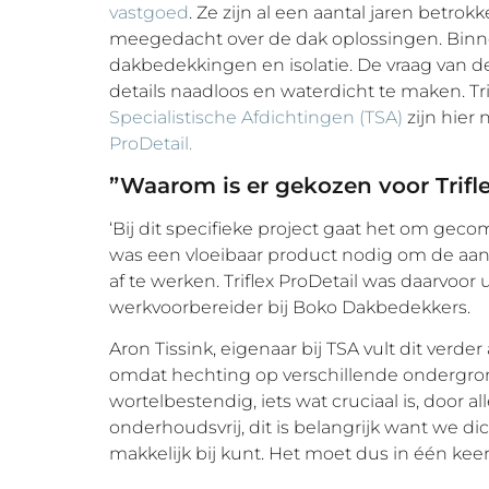
vastgoed
. Ze zijn al een aantal jaren bet
meegedacht over de dak oplossingen. Binnen 
dakbedekkingen en isolatie. De vraag van 
details naadloos en waterdicht te maken. Tr
Specialistische Afdichtingen (TSA)
zijn hier
ProDetail.
”Waarom is er gekozen voor Trifle
‘Bij dit specifieke project gaat het om ge
was een vloeibaar product nodig om de aans
af te werken. Triflex ProDetail was daarvoor 
werkvoorbereider bij Boko Dakbedekkers.
Aron Tissink, eigenaar bij TSA vult dit verder
omdat hechting op verschillende ondergron
wortelbestendig, iets wat cruciaal is, door alle
onderhoudsvrij, dit is belangrijk want we dic
makkelijk bij kunt. Het moet dus in één kee