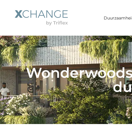
Duurzaamhei
Wonderwoods: 
du