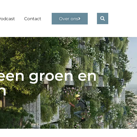
Podcast
Contact
Over ons
een groen en
n