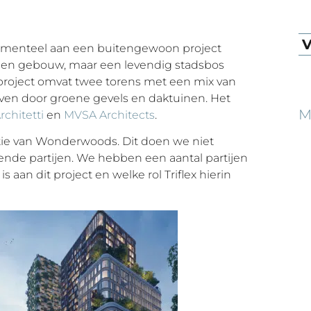
V
momenteel aan een buitengewoon project
r een gebouw, maar een levendig stadsbos
roject omvat twee torens met een mix van
even door groene gevels en daktuinen. Het
M
rchitetti
en
MVSA Architects
.
satie van Wonderwoods. Dit doen we niet
ende partijen. We hebben een aantal partijen
 aan dit project en welke rol Triflex hierin